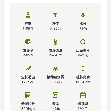
纯度
净度
水分
≥98%
≥98%
≤8%
发芽率
发芽适温
出苗参考
≥85%
15~20℃
9~11天
生长适温
播种至观赏
植株高度
15~25℃
130~150天
10~20cm
参考粒数
寿命
保质期
1500粒/克
1~2年
12个月