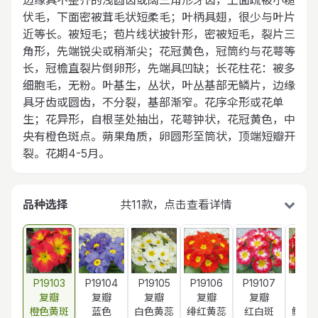
边缘具不整齐的浅圆齿或阔三角形牙齿，上面疏被小糙
伏毛，下面密被茸毛状短柔毛；叶柄具翅，很少与叶片
近等长。被短毛；苞片线状披针形，密被短毛，裂片三
角形，先端锐尖或稍渐尖；花冠黄色，冠筒约与花萼等
长，冠檐直裂片倒卵形，先端具凹缺；长花柱花：被多
细胞毛，无粉。叶基生，丛状，叶丛基部无鳞片，边缘
具牙齿或圆齿，不分裂，基部渐窄。花序伞形或花单
生；花异形，自根茎处抽出，花萼钟状，花冠黄色，中
央有橙色斑点。蒴果角质，卵圆形至筒状，顶端短瓣开
裂。花期4-5月。
品种选择
共11款，点击查看详情
P19103
P19104
P19105
P19106
P19107
P191
复瓣
复瓣
复瓣
复瓣
复瓣
复
橙色黄斑
蓝色
白色黄蕊
绯红黄蕊
红白斑
鲜红