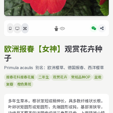
欧洲报春【女神】
观赏花卉种
子
Primula acaulis
别名：欧洲樱草、德国报春、西洋樱草
报春花科报春花属
二年生
观赏花卉
常规品种OP
盆栽
复瓣
橙色黄斑
多年生草本。根状茎短或稍伸长，具多数纤维状长根。
叶卵状矩圆形或矩圆形，先端圆形或钝，基部渐狭窄，