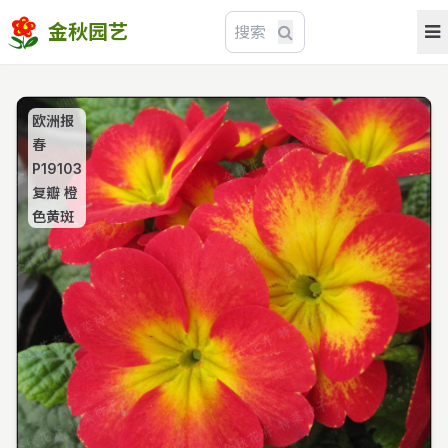
金秋园艺
欧洲报
春
P19103
复瓣 橙
色黄斑