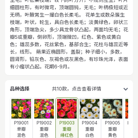
生毛。叶密集枝端，较下的叶分开，不规则互生，叶片
细圆柱形，有时微弯，顶端圆钝，无毛；叶柄极短或近
无柄，叶腋常生一撮白色长柔毛。 花单生或数朵簇生
枝端，叶状，轮生，具白色长柔毛；淡黄绿色，卵状三
角形，顶端急尖，多少具龙骨状凸起，两面均无毛；花
瓣5或重瓣，倒卵形，顶端微凹，红色、紫色或黄白
色；雄蕊多数，花丝紫色，基部合生；花柱与雄蕊近等
长，线形。 蒴果近椭圆形，盖裂；种子细小，多数，
圆肾形，铅灰色、灰褐色或灰黑色，有珍珠光泽，表面
有小瘤状凸起。花期6-9月。
品种选择
共10款，点击查看详情
P19001
P19002
P19003
P19004
P19005
P190
单瓣
重瓣
重瓣
重瓣
重瓣
重
混色
混色
绯红色
白色
黄色
橙