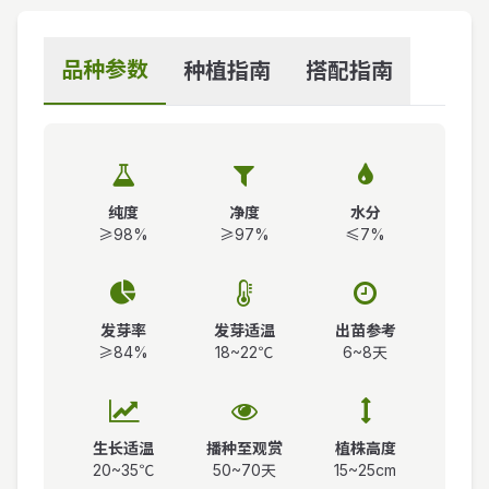
品种参数
种植指南
搭配指南
纯度
净度
水分
≥98%
≥97%
≤7%
发芽率
发芽适温
出苗参考
≥84%
18~22℃
6~8天
生长适温
播种至观赏
植株高度
20~35℃
50~70天
15~25cm