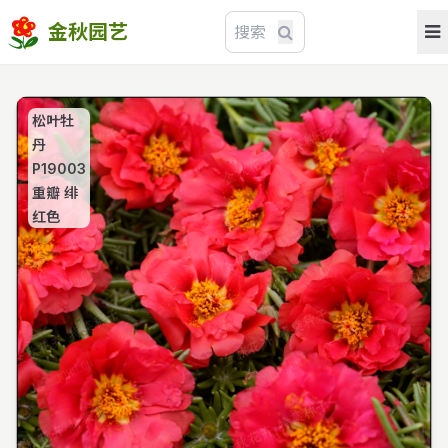
金秋园艺
松叶牡
丹
P19003
重瓣 绯
红色