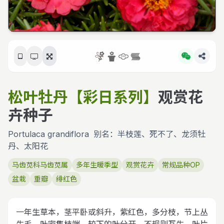
松叶牡丹【彩日系列】
观赏花
卉种子
Portulaca grandiflora
别名：半枝莲、死不了、龙须牡
丹、太阳花
马齿苋科马齿苋属
多年生暖季型
观赏花卉
常规品种OP
盆栽
重瓣
绯红色
一年生草本，茎平卧或斜升，紫红色，多分枝，节上丛