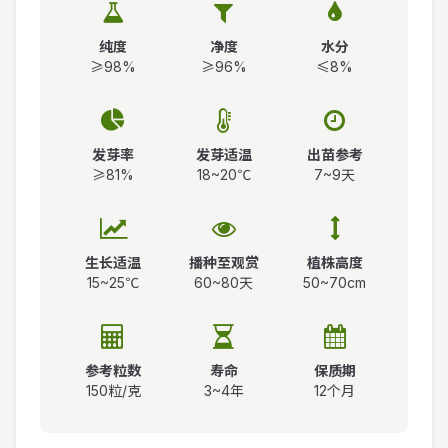
纯度
净度
水分
≥98%
≥96%
≤8%
发芽率
发芽适温
出苗参考
≥81%
18~20℃
7~9天
生长适温
播种至观赏
植株高度
15~25℃
60~80天
50~70cm
参考粒数
寿命
保质期
150粒/克
3~4年
12个月