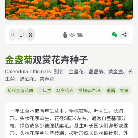
金盏菊
观赏花卉种子
Calendula officinalis
别名：金盏花、盏盏菊、黄金盏、长
生菊、醒酒花、常春花
菊科金盏花属
二年生
观赏花卉
常规品种OP
重瓣
桔黄
一年生草本或两年生草本，全株被毛。叶互生，长圆
形。头状花序单生，花径5厘米左右，通常自茎基部分
枝，绿色或多少被腺状柔毛。基生叶长圆状倒卵形或匙
形。头状花序单生茎枝端，披针形或长圆状披针形，外