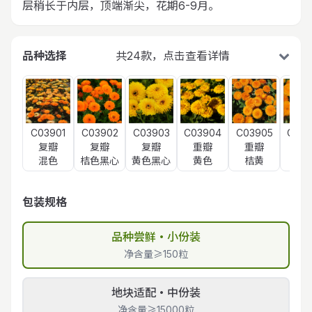
层稍长于内层，顶端渐尖，花期6-9月。
品种选择
共24款，点击查看详情
C03901
C03902
C03903
C03904
C03905
C039
复瓣
复瓣
复瓣
重瓣
重瓣
重
混色
桔色黑心
黄色黑心
黄色
桔黄
橙
包装规格
品种尝鲜・小份装
净含量≥150粒
地块适配・中份装
净含量≥15000粒