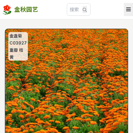
金秋园艺
金盏菊
C03927
重瓣 桔
黄