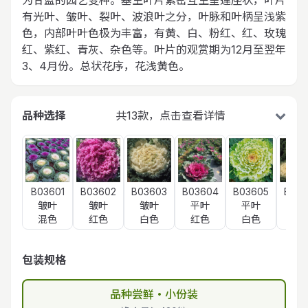
为甘蓝的园艺变种。基生叶片紧密互生呈莲座状，叶片
有光叶、皱叶、裂叶、波浪叶之分，叶脉和叶柄呈浅紫
色，内部叶叶色极为丰富，有黄、白、粉红、红、玫瑰
红、紫红、青灰、杂色等。叶片的观赏期为12月至翌年
3、4月份。总状花序，花浅黄色。
品种选择
共13款，点击查看详情
B03601
B03602
B03603
B03604
B03605
B036
皱叶
皱叶
皱叶
平叶
平叶
皱
混色
红色
白色
红色
白色
白
包装规格
品种尝鲜・小份装