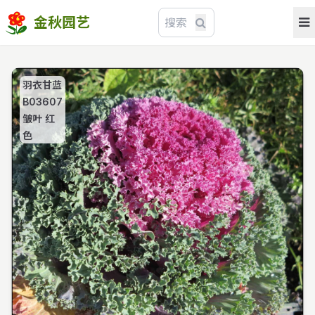
金秋园艺
羽衣甘蓝
B03607
皱叶 红
色