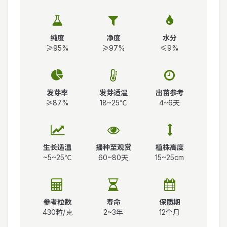
纯度
净度
水分
≥95%
≥97%
≤9%
发芽率
发芽适温
出苗参考
≥87%
18~25℃
4~6天
生长适温
播种至观赏
植株高度
~5~25℃
60~80天
15~25cm
参考粒数
寿命
保质期
430粒/克
2~3年
12个月