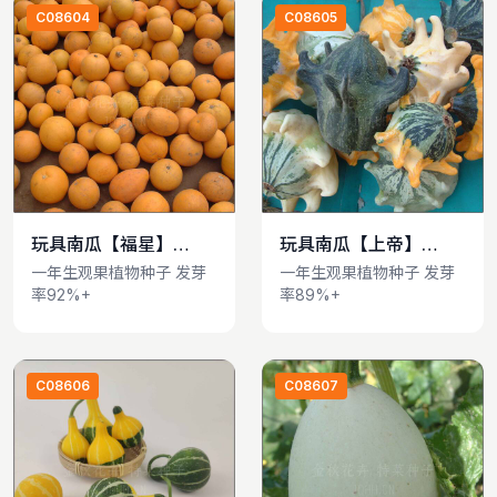
C08604
C08605
玩具南瓜【福星】
玩具南瓜【上帝】
查看详情
查看详情
Cucurbita pepo
Cucurbita pepo
一年生观果植物种子 发芽
一年生观果植物种子 发芽
率92%+
率89%+
var.ovifera
var.ovifera
C08606
C08607