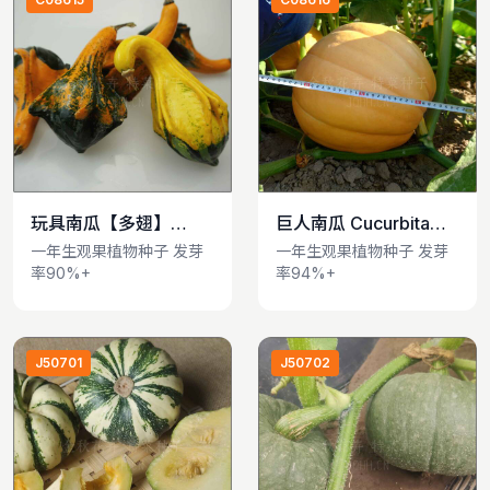
玩具南瓜【多翅】
巨人南瓜 Cucurbita
查看详情
查看详情
Cucurbita pepo
pepo var.ovifera
一年生观果植物种子 发芽
一年生观果植物种子 发芽
率90%+
率94%+
var.ovifera
J50701
J50702