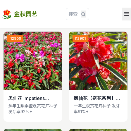
金秋园艺
I12900
I12901
凤仙花 Impatiens
凤仙花【密花系列】
查看详情
查看详情
balsamina
Impatiens balsamina
多年生暖季型观赏花卉种子
一年生观赏花卉种子 发芽
发芽率92%+
率91%+