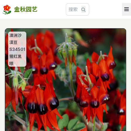
金秋园艺
澳洲沙
漠豆
S34501
猩红黑
眼