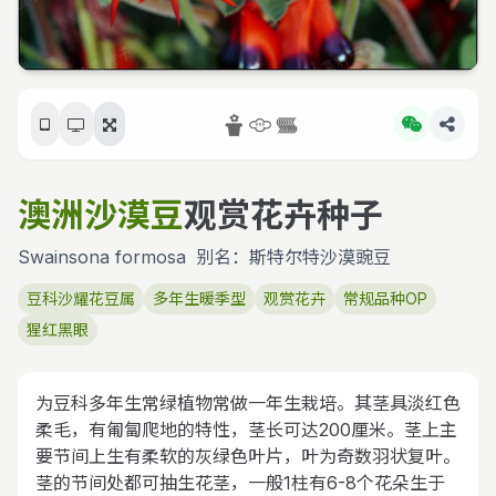
澳洲沙漠豆
观赏花卉种子
Swainsona formosa
别名：斯特尔特沙漠豌豆
豆科沙耀花豆属
多年生暖季型
观赏花卉
常规品种OP
猩红黑眼
为豆科多年生常绿植物常做一年生栽培。其茎具淡红色
柔毛，有匍匐爬地的特性，茎长可达200厘米。茎上主
要节间上生有柔软的灰绿色叶片，叶为奇数羽状复叶。
茎的节间处都可抽生花茎，一般1柱有6-8个花朵生于