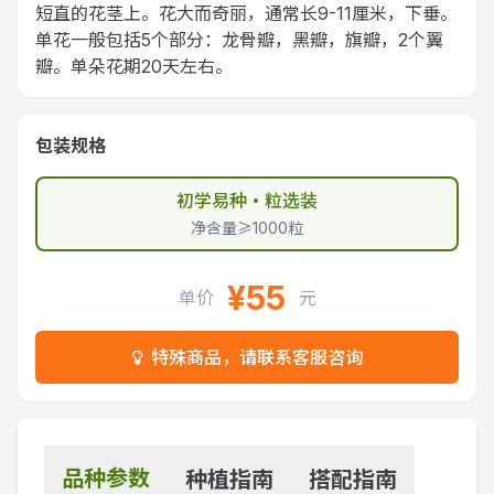
短直的花茎上。花大而奇丽，通常长9-11厘米，下垂。
单花一般包括5个部分：龙骨瓣，黑瓣，旗瓣，2个翼
瓣。单朵花期20天左右。
包装规格
初学易种・粒选装
净含量≥1000粒
¥55
单价
元
特殊商品，请联系客服咨询
品种参数
种植指南
搭配指南