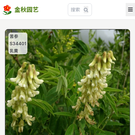
金秋园艺
苦参
S34401
乳黄