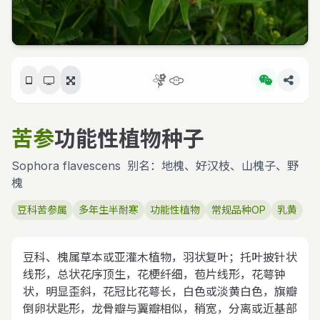
苦参
功能性植物种子
Sophora flavescens
别名：地槐、好汉枝、山槐子、野
槐
豆科苦参属
多年生半耐寒
功能性植物
常规品种OP
乳黄
豆科、槐属草本或亚灌木植物，羽状复叶；托叶披针状
线形，总状花序顶生，花梗纤细，苞片线形，花萼钟
状，明显歪斜，花冠比花萼长，白色或淡黄白色，旗瓣
倒卵状匙形，龙骨瓣与翼瓣相似，稍宽，分离或近基部