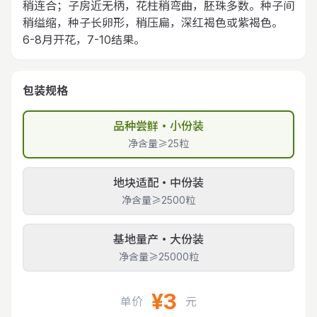
稍连合；子房近无柄，花柱稍弯曲，胚珠多数。种子间
稍缢缩，种子长卵形，稍压扁，深红褐色或紫褐色。
6-8月开花，7-10结果。
包装规格
品种尝鲜・小份装
净含量≥25粒
地块适配・中份装
净含量≥2500粒
基地量产・大份装
净含量≥25000粒
¥3
单价
元