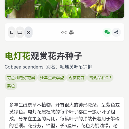
电灯花
观赏花卉种子
Cobaea scandens
别名：毛地黄叶吊钟柳
花荵科电灯花属
多年生暖季型
观赏花卉
常规品种OP
紫色
多年生缠绕草本植物，开有很大的钟形花朵，呈紫色或
黄绿色。电灯花属植物的每个叶子都由一簇小叶子组
成，分布在主茎的两侧，每簇叶子的顶端长着用于攀缘
的卷须。花芬芳，钟型，长5厘米，花色为奶油绿，老