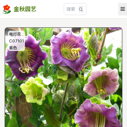
金秋园艺
电灯花
C07101
紫色