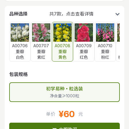
品种选择
共7款，点击查看详情
A00706
A00707
A00708
A00709
A00710
A007
重瓣
重瓣
重瓣
重瓣
重瓣
重
白色
紫红
黄色
红色
粉红
桃子
包装规格
初学易种・粒选装
净含量≥1000粒
¥60
单价
元