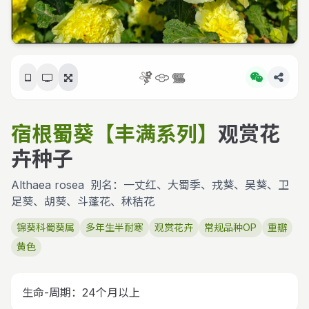
宿根蜀葵【丰满系列】
观赏花
卉种子
Althaea rosea
别名：一丈红、大蜀季、戎葵、吴葵、卫
足葵、胡葵、斗蓬花、秫秸花
锦葵科蜀葵属
多年生半耐寒
观赏花卉
常规品种OP
重瓣
黄色
生命-周期：24个月以上