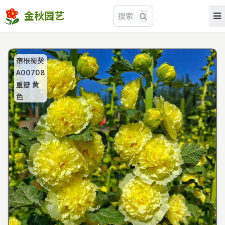
金秋园艺
宿根蜀葵
A00708
重瓣 黄
色